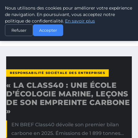
Nous utilisons des cookies pour améliorer votre expérience
CLIMATE RESPONSE BLOG
de navigation. En poursuivant, vous acceptez notre
politique de confidentialité.
En savoir plus
ACCUEIL
RESPONSABILITÉ SOCIÉTALE DES ENTREPRISES
Refuser
Accepter
« LA CLASS40 : UNE ÉCOLE D’ÉCOLOGIE MARINE, LEÇONS
DE…
RESPONSABILITÉ SOCIÉTALE DES ENTREPRISES
« LA CLASS40 : UNE ÉCOLE
D’ÉCOLOGIE MARINE, LEÇONS
DE SON EMPREINTE CARBONE
»
EN BREF Class40 dévoile son premier bilan
carbone en 2025. Émissions de 1 899 tonnes…