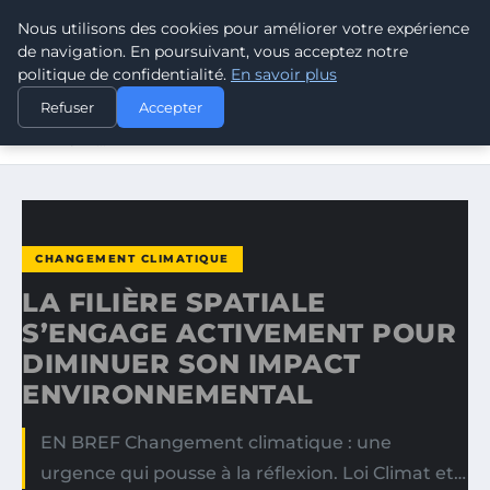
Nous utilisons des cookies pour améliorer votre expérience
CLIMATE RESPONSE BLOG
de navigation. En poursuivant, vous acceptez notre
politique de confidentialité.
En savoir plus
ACCUEIL
CHANGEMENT CLIMATIQUE
Refuser
Accepter
LA FILIÈRE SPATIALE S’ENGAGE ACTIVEMENT POUR
DIMINUER…
CHANGEMENT CLIMATIQUE
LA FILIÈRE SPATIALE
S’ENGAGE ACTIVEMENT POUR
DIMINUER SON IMPACT
ENVIRONNEMENTAL
EN BREF Changement climatique : une
urgence qui pousse à la réflexion. Loi Climat et…