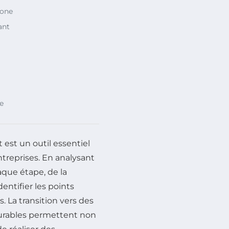
bone
ant
e
est un outil essentiel
treprises. En analysant
que étape, de la
entifier les points
. La transition vers des
durables permettent non