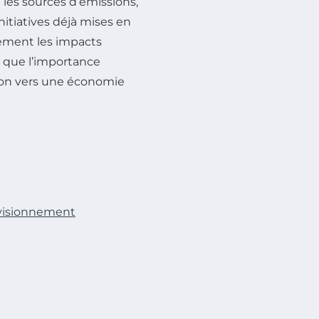
 les sources d’émissions,
nitiatives déjà mises en
lement les impacts
i que l’importance
tion vers une économie
ovisionnement