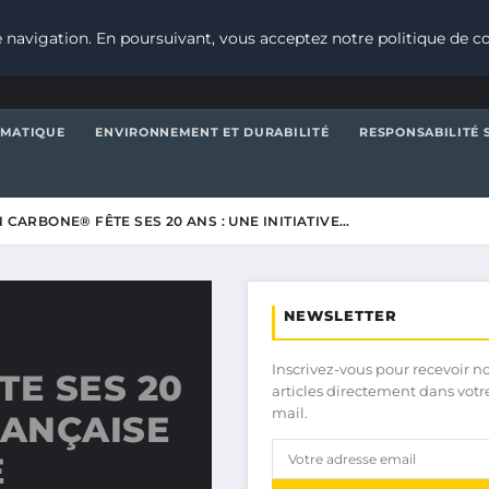
 navigation. En poursuivant, vous acceptez notre politique de co
IMATIQUE
ENVIRONNEMENT ET DURABILITÉ
RESPONSABILITÉ 
N CARBONE® FÊTE SES 20 ANS : UNE INITIATIVE…
NEWSLETTER
Inscrivez-vous pour recevoir n
TE SES 20
articles directement dans votr
mail.
FRANÇAISE
E