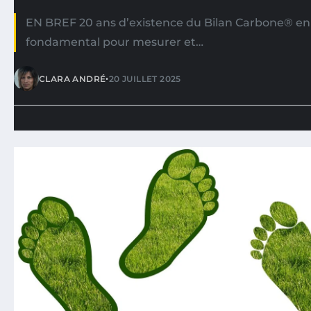
EN BREF 20 ans d’existence du Bilan Carbone® en 
fondamental pour mesurer et…
•
CLARA ANDRÉ
20 JUILLET 2025