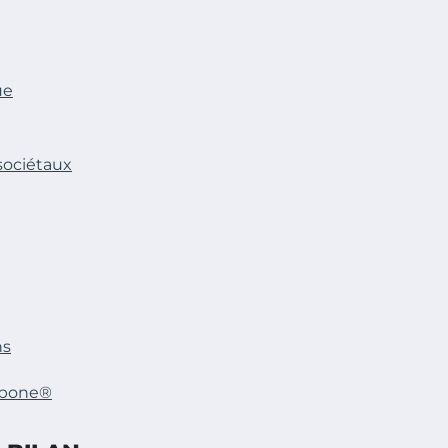
ue
sociétaux
ns
arbone®