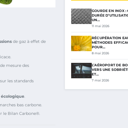
GOURDE EN INOX :
DURÉE D’UTILISAT
UN…
11 mai 2026
RÉCUPÉRATION EAU
ssions
de gaz à effet de
MÉTHODES EFFICA
POUR…
8 mai 2026
icace.
L’AÉROPORT DE BO
 de mesure des
VERS UNE SOBRIÉ
ET…
7 mai 2026
sur les standards
n écologique
.
marches bas carbone.
r le Bilan Carbone®.