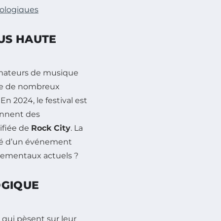
cologiques
US HAUTE
amateurs de musique
ne de nombreux
 2024, le festival est
ennent des
lifiée de
Rock City
. La
lité d’un événement
nnementaux actuels ?
OGIQUE
 qui pèsent sur leur