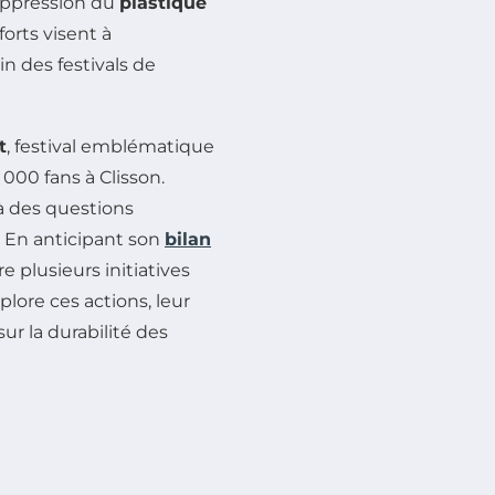
 suppression du
plastique
fforts visent à
in des festivals de
t
, festival emblématique
000 fans à Clisson.
à des questions
 En anticipant son
bilan
 plusieurs initiatives
lore ces actions, leur
sur la durabilité des