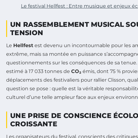
Le festival Hellfest : Entre musique et enjeux é
UN RASSEMBLEMENT MUSICAL SO
TENSION
Le
Hellfest
est devenu un incontournable pour les 
extrême, mais sa montée en puissance s’accompag
questionnements sur les conséquences de sa tenue. En
estimé à 17 033 tonnes de
CO₂
émis, dont 75 % provi
déplacements des festivaliers pour rallier Clisson, qua
question se pose : quelle est la véritable responsabi
culturel d’une telle ampleur face aux enjeux enviro
UNE PRISE DE CONSCIENCE ÉCOL
CROISSANTE
Les organisateurs du festival, conscients des critiques