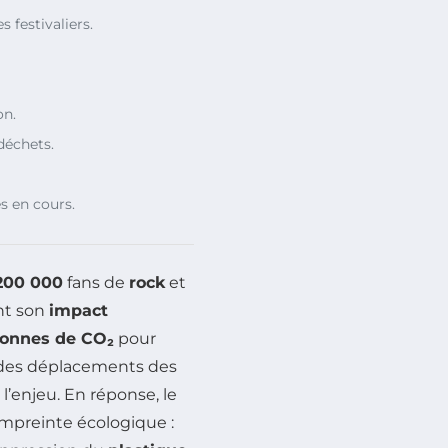
s festivaliers.
on.
déchets.
s en cours.
200 000
fans de
rock
et
nt son
impact
tonnes de CO₂
pour
des déplacements des
l’enjeu. En réponse, le
 empreinte écologique :