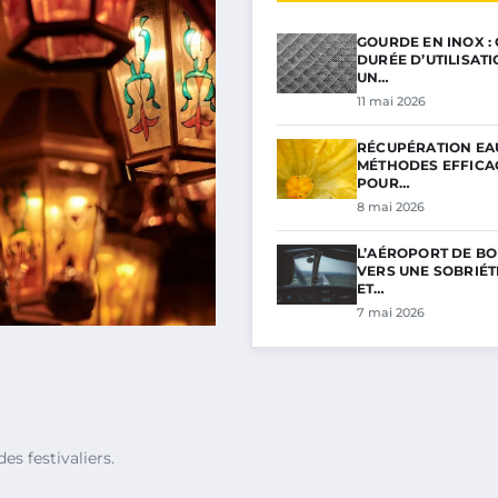
GOURDE EN INOX :
DURÉE D’UTILISAT
UN…
11 mai 2026
RÉCUPÉRATION EAU
MÉTHODES EFFICA
POUR…
8 mai 2026
L’AÉROPORT DE BO
VERS UNE SOBRIÉ
ET…
7 mai 2026
s festivaliers.