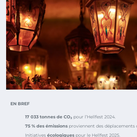
EN BREF
17 033 tonnes de CO₂
pour l’Hellfest 2024.
75 % des émissions
proviennent des déplacements de
Initiatives
écologiques
pour le Hellfest 2025.