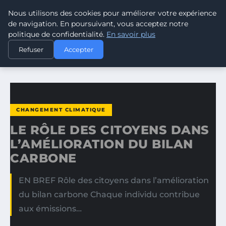
Nous utilisons des cookies pour améliorer votre expérience
CLIMATE RESPONSE BLOG
de navigation. En poursuivant, vous acceptez notre
politique de confidentialité.
En savoir plus
ACCUEIL
CHANGEMENT CLIMATIQUE
Refuser
Accepter
LE RÔLE DES CITOYENS DANS L’AMÉLIORATION DU BILAN…
CHANGEMENT CLIMATIQUE
LE RÔLE DES CITOYENS DANS
L’AMÉLIORATION DU BILAN
CARBONE
EN BREF Rôle des citoyens dans l’amélioration
du bilan carbone Chaque individu contribue
aux émissions…