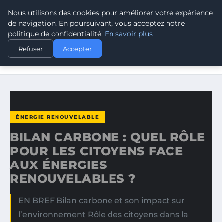
Nous utilisons des cookies pour améliorer votre expérience
CLIMATE RESPONSE BLOG
de navigation. En poursuivant, vous acceptez notre
politique de confidentialité.
En savoir plus
ACCUEIL
ÉNERGIE RENOUVELABLE
Refuser
Accepter
BILAN CARBONE : QUEL RÔLE POUR LES CITOYENS FACE
AUX…
ÉNERGIE RENOUVELABLE
BILAN CARBONE : QUEL RÔLE
POUR LES CITOYENS FACE
AUX ÉNERGIES
RENOUVELABLES ?
EN BREF Bilan carbone et son impact sur
l’environnement Rôle des citoyens dans la