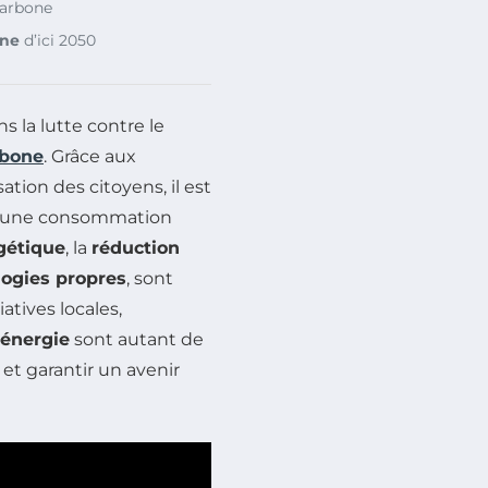
carbone
one
d’ici 2050
s la lutte contre le
rbone
. Grâce aux
tion des citoyens, il est
 et une consommation
gétique
, la
réduction
ogies propres
, sont
atives locales,
’énergie
sont autant de
 et garantir un avenir