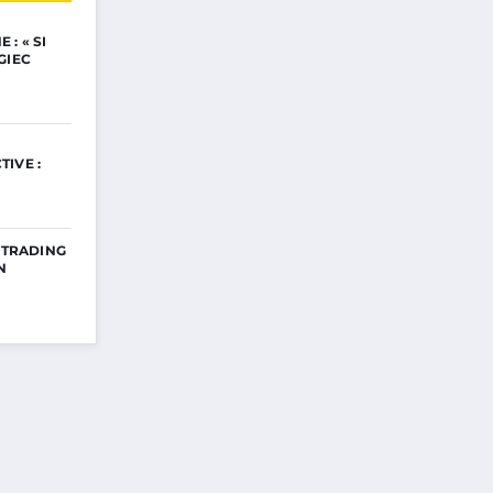
: « SI
GIEC
IVE :
E TRADING
N