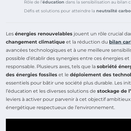
Rôle de l’
éducation
dans la sensibilisation au bilan 
Défis et solutions pour atteindre la
neutralité carb
Les
énergies renouvelables
jouent un rôle crucial dan
changement climatique
et la réduction du
bilan ca
avancées technologiques et à une meilleure sensibilisa
possible d’établir des synergies entre ces énergies
responsable. Plusieurs axes, tels que la
sobriété éner
des énergies fossiles
et le
déploiement des technol
essentiels pour bâtir une société plus durable. Les initi
l’éducation et les diverses solutions de
stockage de l
leviers à activer pour parvenir à cet objectif ambitieux
énergétique respectueux de l’environnement.