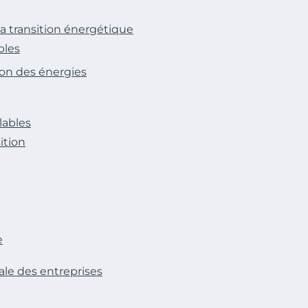
a transition énergétique
bles
ion des énergies
lables
ition
e
ale des entreprises