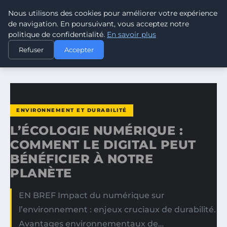
Nous utilisons des cookies pour améliorer votre expérience
CLIMATE RESPONSE BLOG
de navigation. En poursuivant, vous acceptez notre
politique de confidentialité.
En savoir plus
ACCUEIL
ENVIRONNEMENT ET DURABILITÉ
Refuser
Accepter
L’ÉCOLOGIE NUMÉRIQUE : COMMENT LE DIGITAL PEUT…
ENVIRONNEMENT ET DURABILITÉ
L’ÉCOLOGIE NUMÉRIQUE :
COMMENT LE DIGITAL PEUT
BÉNÉFICIER À NOTRE
PLANÈTE
EN BREF Impact du numérique sur
l’environnement : enjeux cruciaux de durabilité.
Avantages environnementaux de…