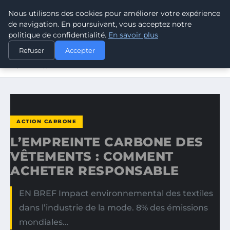
Nous utilisons des cookies pour améliorer votre expérience
CLIMATE RESPONSE BLOG
de navigation. En poursuivant, vous acceptez notre
politique de confidentialité.
En savoir plus
ACCUEIL
ACTION CARBONE
Refuser
Accepter
L’EMPREINTE CARBONE DES VÊTEMENTS : COMMENT
ACHETER…
ACTION CARBONE
L’EMPREINTE CARBONE DES
VÊTEMENTS : COMMENT
ACHETER RESPONSABLE
EN BREF Impact environnemental des textiles
dans l’industrie de la mode. 8% des émissions
mondiales…