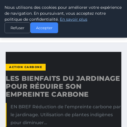
Nous utilisons des cookies pour améliorer votre expérience
CLIMATE RESPONSE BLOG
de navigation. En poursuivant, vous acceptez notre
politique de confidentialité.
En savoir plus
ACCUEIL
ACTION CARBONE
Refuser
Accepter
LES BIENFAITS DU JARDINAGE POUR RÉDUIRE SON
EMPREINTE…
ACTION CARBONE
LES BIENFAITS DU JARDINAGE
POUR RÉDUIRE SON
EMPREINTE CARBONE
EN BREF Réduction de l’empreinte carbone par
le jardinage. Utilisation de plantes indigènes
pour diminuer…