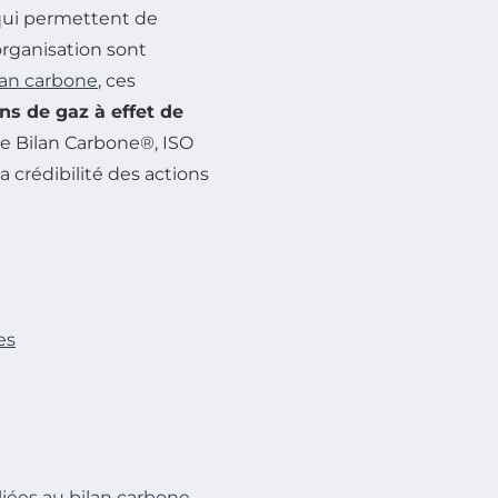
ui permettent de
organisation sont
lan carbone
, ces
ns de gaz à effet de
me Bilan Carbone®, ISO
a crédibilité des actions
es
liées au bilan carbone