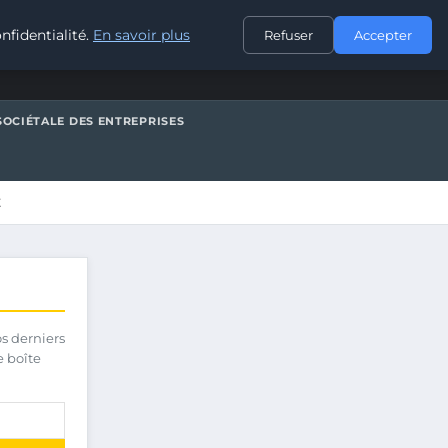
CONTACT
nfidentialité.
En savoir plus
Refuser
Accepter
SOCIÉTALE DES ENTREPRISES
E
os derniers
e boîte