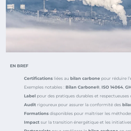
EN BREF
Certifications
liées au
bilan carbone
pour réduire l
Exemples notables :
Bilan Carbone®
,
ISO 14064
,
GH
Label
pour des pratiques durables et respectueuses
Audit
rigoureux pour assurer la conformité des
bila
Formations
disponibles pour maîtriser les méthode
Impact
sur la transition énergétique et les initiativ
Partenariats
pour améliorer le
bilan carbone
en en