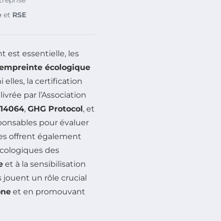
e
et
RSE
est essentielle, les
 empreinte écologique
i elles, la certification
vrée par l’Association
 14064
,
GHG Protocol
, et
sponsables pour évaluer
lles offrent également
écologiques des
e
et à la sensibilisation
s jouent un rôle crucial
one
et en promouvant