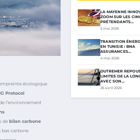
LA MAYENNE INNOV
ZOOM SUR LES CIN
PRÉTENDANTS…
5 mai 2026
TRANSITION ÉNER
EN TUNISIE : BNA
ASSURANCES…
4 mai 2026
OUTREMER REPOUS
LIMITES DE LA LON
AVEC SON…
’empreinte écologique
26 avril 2026
G Protocol
 de l’environnement
ns
s de
bilan carbone
es bas carbone
treprise