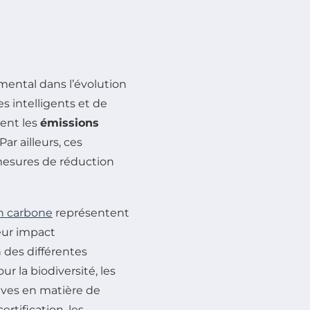
ental dans l’évolution
es intelligents et de
ent les
émissions
ar ailleurs, ces
 mesures de réduction
an carbone
représentent
leur impact
des différentes
ur la biodiversité, les
ives en matière de
rtification, les