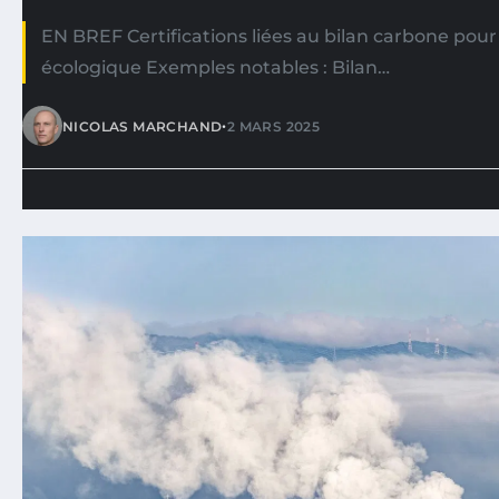
EN BREF Certifications liées au bilan carbone pour
écologique Exemples notables : Bilan…
•
NICOLAS MARCHAND
2 MARS 2025