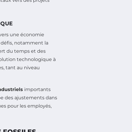
itaux vers des projets
IQUE
n vers une économie
 défis, notamment la
ert du temps et des
 solution technologique à
s, tant au niveau
ndustriels
importants
obe des ajustements dans
ues pour les employés,
 FOSSILES