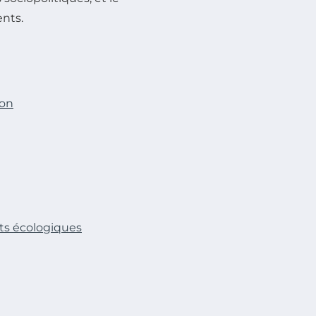
ents.
ion
ts écologiques