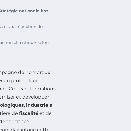
Stratégie nationale bas-
 avec une réduction des
inaction climatique, selon
mpagne de nombreux
r en profondeur
riel. Ces transformations
rniser et développer
ologiques
,
industriels
tière de
fiscalité
et de
a dépendance
ore davantage cette