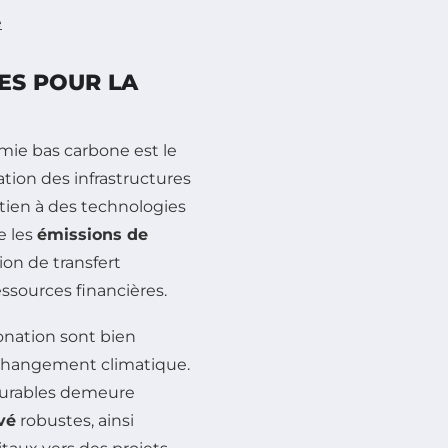
é
ES POUR LA
mie bas carbone est le
tion des infrastructures
outien à des technologies
e les
émissions de
ion de transfert
ssources financières.
onation sont bien
 changement climatique.
durables demeure
vé
robustes, ainsi