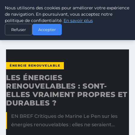
Nous utilisons des cookies pour améliorer votre expérience
CLIMATE RESPONSE BLOG
de navigation. En poursuivant, vous acceptez notre
politique de confidentialité.
En savoir plus
ACCUEIL
ÉNERGIE RENOUVELABLE
Refuser
Accepter
LES ÉNERGIES RENOUVELABLES : SONT-ELLES VRAIMENT…
ÉNERGIE RENOUVELABLE
LES ÉNERGIES
RENOUVELABLES : SONT-
ELLES VRAIMENT PROPRES ET
DURABLES ?
EN BREF Critiques de Marine Le Pen sur les
énergies renouvelables : elles ne seraient…