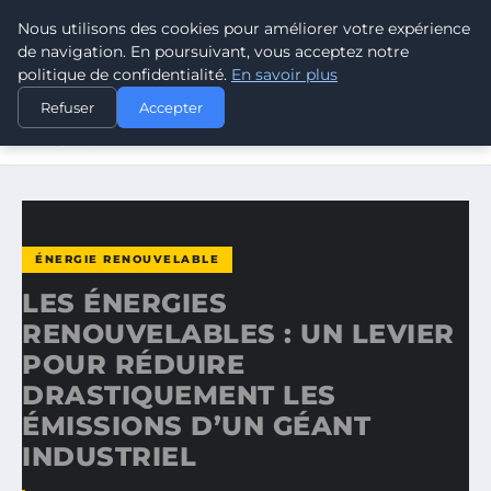
Nous utilisons des cookies pour améliorer votre expérience
CLIMATE RESPONSE BLOG
de navigation. En poursuivant, vous acceptez notre
politique de confidentialité.
En savoir plus
ACCUEIL
ÉNERGIE RENOUVELABLE
Refuser
Accepter
LES ÉNERGIES RENOUVELABLES : UN LEVIER POUR
RÉDUIRE…
ÉNERGIE RENOUVELABLE
LES ÉNERGIES
RENOUVELABLES : UN LEVIER
POUR RÉDUIRE
DRASTIQUEMENT LES
ÉMISSIONS D’UN GÉANT
INDUSTRIEL