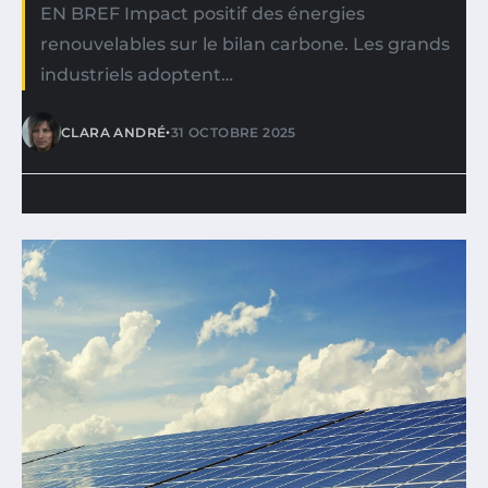
EN BREF Impact positif des énergies
renouvelables sur le bilan carbone. Les grands
industriels adoptent…
•
CLARA ANDRÉ
31 OCTOBRE 2025