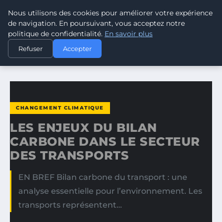
Nous utilisons des cookies pour améliorer votre expérience
CLIMATE RESPONSE BLOG
de navigation. En poursuivant, vous acceptez notre
politique de confidentialité.
En savoir plus
ACCUEIL
CHANGEMENT CLIMATIQUE
Refuser
Accepter
LES ENJEUX DU BILAN CARBONE DANS LE SECTEUR DES…
CHANGEMENT CLIMATIQUE
LES ENJEUX DU BILAN
CARBONE DANS LE SECTEUR
DES TRANSPORTS
EN BREF Bilan carbone du transport : une
analyse essentielle pour l’environnement. Les
transports représentent…