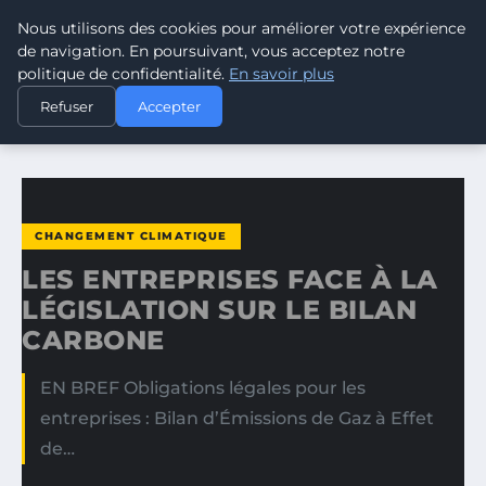
Nous utilisons des cookies pour améliorer votre expérience
CLIMATE RESPONSE BLOG
de navigation. En poursuivant, vous acceptez notre
politique de confidentialité.
En savoir plus
ACCUEIL
CHANGEMENT CLIMATIQUE
Refuser
Accepter
LES ENTREPRISES FACE À LA LÉGISLATION SUR LE BILAN…
CHANGEMENT CLIMATIQUE
LES ENTREPRISES FACE À LA
LÉGISLATION SUR LE BILAN
CARBONE
EN BREF Obligations légales pour les
entreprises : Bilan d’Émissions de Gaz à Effet
de…