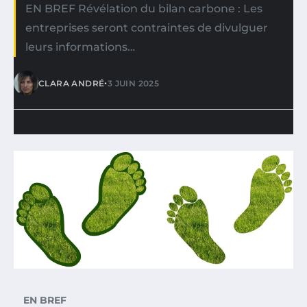
EN BREF Révélation du bilan carbone : Les
entreprises seront contraintes de divulguer
leurs informations…
•
CLARA ANDRÉ
3 JUIN 2025
EN BREF