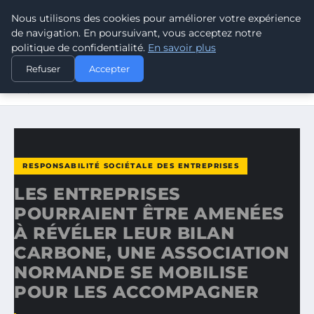
Nous utilisons des cookies pour améliorer votre expérience
CLIMATE RESPONSE BLOG
de navigation. En poursuivant, vous acceptez notre
politique de confidentialité.
En savoir plus
ACCUEIL
RESPONSABILITÉ SOCIÉTALE DES ENTREPRISES
Refuser
Accepter
LES ENTREPRISES POURRAIENT ÊTRE AMENÉES À RÉVÉLER
LEUR…
RESPONSABILITÉ SOCIÉTALE DES ENTREPRISES
LES ENTREPRISES
POURRAIENT ÊTRE AMENÉES
À RÉVÉLER LEUR BILAN
CARBONE, UNE ASSOCIATION
NORMANDE SE MOBILISE
POUR LES ACCOMPAGNER