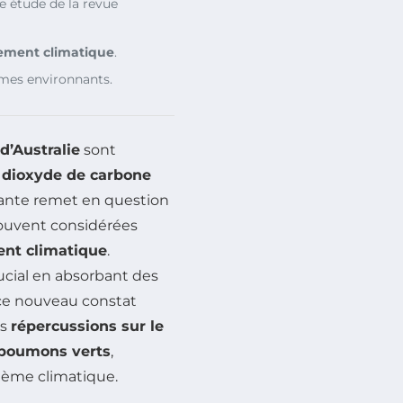
e étude de la revue
ement climatique
.
èmes environnants.
 d’Australie
sont
e
dioxyde de carbone
tante remet en question
souvent considérées
nt climatique
.
ucial en absorbant des
 ce nouveau constat
es
répercussions sur le
poumons verts
,
lème climatique.