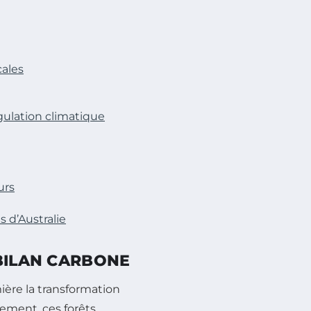
cales
égulation climatique
urs
s d’Australie
 BILAN CARBONE
ière la transformation
uement, ces forêts