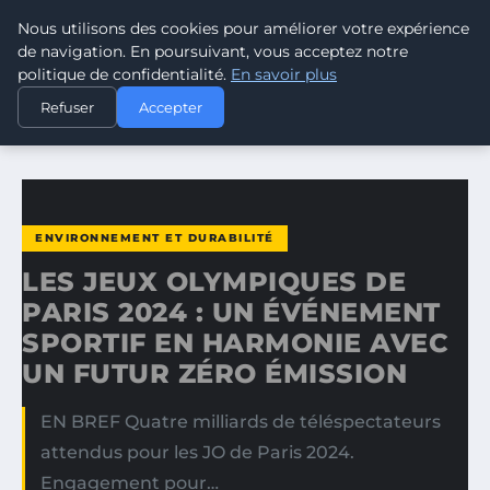
Nous utilisons des cookies pour améliorer votre expérience
CLIMATE RESPONSE BLOG
de navigation. En poursuivant, vous acceptez notre
politique de confidentialité.
En savoir plus
ACCUEIL
ENVIRONNEMENT ET DURABILITÉ
Refuser
Accepter
LES JEUX OLYMPIQUES DE PARIS 2024 : UN ÉVÉNEMENT…
ENVIRONNEMENT ET DURABILITÉ
LES JEUX OLYMPIQUES DE
PARIS 2024 : UN ÉVÉNEMENT
SPORTIF EN HARMONIE AVEC
UN FUTUR ZÉRO ÉMISSION
EN BREF Quatre milliards de téléspectateurs
attendus pour les JO de Paris 2024.
Engagement pour…