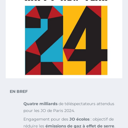
EN BREF
Quatre milliards
de téléspectateurs attendus
pour les JO de Paris 2024.
Engagement pour des
JO écolos
: objectif de
réduire les
émissions de gaz à effet de serre
.