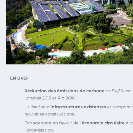
EN BREF
Réduction des émissions de carbone
de 54,6% par 
Londres 2012 et Rio 2016.
Utilisation d’
infrastructures existantes
et temporair
nouvelles constructions.
Engagement en faveur de l’
économie circulaire
à t
l’organisation.