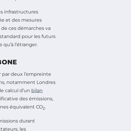
es infrastructures
iée et des mesures
s de ces démarches va
 standard pour les futurs
qu’à l’étranger.
BONE
er par deux l’empreinte
ions, notamment Londres
le calcul d’un
bilan
ficative des émissions,
onnes équivalent CO
.
2
missions durant
ateurs, les