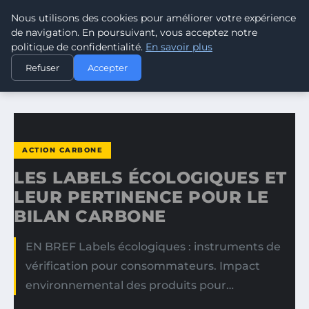
Nous utilisons des cookies pour améliorer votre expérience
CLIMATE RESPONSE BLOG
de navigation. En poursuivant, vous acceptez notre
politique de confidentialité.
En savoir plus
ACCUEIL
ACTION CARBONE
Refuser
Accepter
LES LABELS ÉCOLOGIQUES ET LEUR PERTINENCE POUR LE…
ACTION CARBONE
LES LABELS ÉCOLOGIQUES ET
LEUR PERTINENCE POUR LE
BILAN CARBONE
EN BREF Labels écologiques : instruments de
vérification pour consommateurs. Impact
environnemental des produits pour…