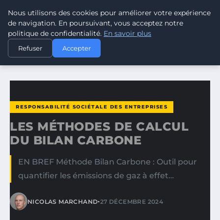
Nous utilisons des cookies pour améliorer votre expérience
CLIMATE RESPONSE BLOG
de navigation. En poursuivant, vous acceptez notre
politique de confidentialité.
En savoir plus
ACCUEIL
RESPONSABILITÉ SOCIÉTALE DES ENTREPRISES
Refuser
Accepter
LES MÉTHODES DE CALCUL DU BILAN CARBONE
RESPONSABILITÉ SOCIÉTALE DES ENTREPRISES
LES MÉTHODES DE CALCUL
DU BILAN CARBONE
EN BREF Méthode Bilan Carbone : Outil pour
quantifier les émissions de gaz à effet…
•
NICOLAS MARCHAND
27 DÉCEMBRE 2024