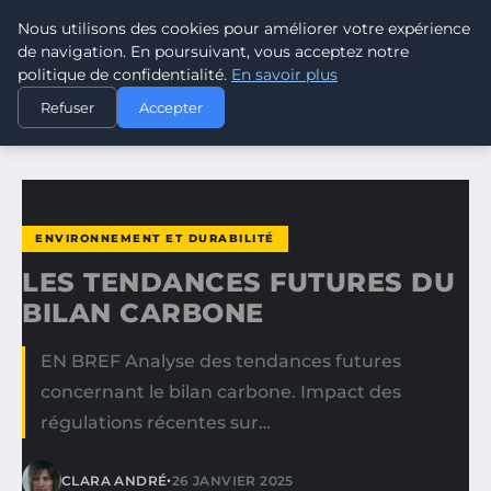
Nous utilisons des cookies pour améliorer votre expérience
CLIMATE RESPONSE BLOG
de navigation. En poursuivant, vous acceptez notre
politique de confidentialité.
En savoir plus
ACCUEIL
ENVIRONNEMENT ET DURABILITÉ
Refuser
Accepter
LES TENDANCES FUTURES DU BILAN CARBONE
ENVIRONNEMENT ET DURABILITÉ
LES TENDANCES FUTURES DU
BILAN CARBONE
EN BREF Analyse des tendances futures
concernant le bilan carbone. Impact des
régulations récentes sur…
•
CLARA ANDRÉ
26 JANVIER 2025