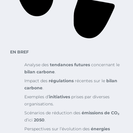
EN BREF
Analyse des
tendances futures
concernant le
bilan carbone
.
Impact des
régulations
récentes sur le
bilan
carbone
.
Exemples d’
initiatives
prises par diverses
organisations.
Scénarios de réduction des
émissions de CO₂
d’ici
2050
.
Perspectives sur l’évolution des
énergies