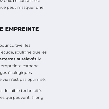
z eux. Le constat est
sive peut masquer une
TE EMPREINTE
pour cultiver les
l’étude, souligne que les
arterres surélevés
, le
e empreinte carbone
ugés écologiques
 vie n’est pas optimisé.
de faible technicité,
des qui peuvent, à long