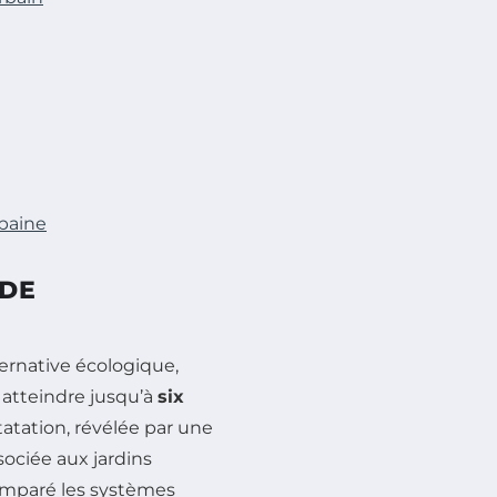
rbaine
 DE
ernative écologique,
 atteindre jusqu’à
six
tatation, révélée par une
ociée aux jardins
comparé les systèmes