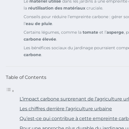
Le
matériel utilisé
dans les jardins a une empreinte
la
réutilisation des matériaux
cruciale.
Conseils pour réduire l’empreinte carbone : gérer s
l’
eau de pluie
.
Certains légumes, comme la
tomate
et l’
asperge
, 
carbone élevée
.
Les bénéfices sociaux du jardinage pourraient com
carbone
.
Table of Contents
L’impact carbone surprenant de l’agriculture u
Les chiffres derrière l’agriculture urbaine
Qu’est-ce qui contribue à cette empreinte car
Pour une approche plus durable du jardinage u