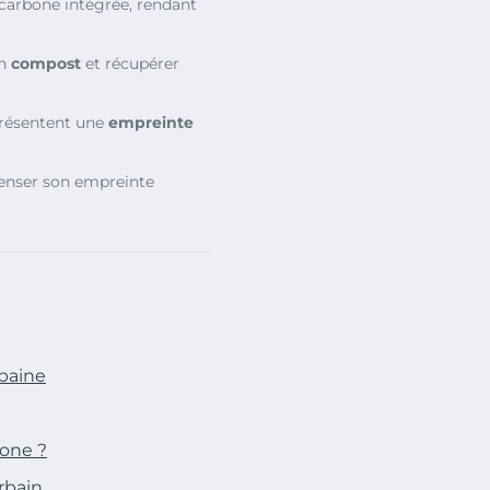
 carbone intégrée, rendant
on
compost
et récupérer
présentent une
empreinte
penser son empreinte
rbaine
bone ?
rbain