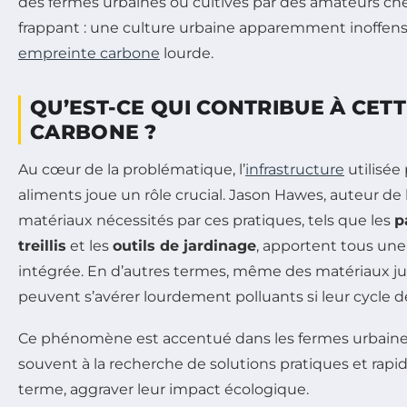
des fermes urbaines ou cultivés par des amateurs che
frappant : une culture urbaine apparemment inoffen
empreinte carbone
lourde.
QU’EST-CE QUI CONTRIBUE À CET
CARBONE ?
Au cœur de la problématique, l’
infrastructure
utilisée 
aliments joue un rôle crucial. Jason Hawes, auteur de 
matériaux nécessités par ces pratiques, tels que les
p
treillis
et les
outils de jardinage
, apportent tous un
intégrée. En d’autres termes, même des matériaux j
peuvent s’avérer lourdement polluants si leur cycle de
Ce phénomène est accentué dans les fermes urbaines 
souvent à la recherche de solutions pratiques et rapi
terme, aggraver leur impact écologique.