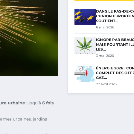
DANS LE PAS-DE-C
L’UNION EUROPÉE
SOUTIENT…
6 mai 2026
IGNORÉ PAR BEAU
MAIS POURTANT ILL
LES…
3 mai 2026
ÉNERGIE 2026 : C
COMPLET DES OFF
GAZ…
27 avril 2026
ture urbaine
jusqu’à
6 fois
ermes urbaines, jardins