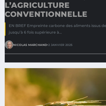
L’AGRICULTURE
CONVENTIONNELLE
EN BREF Empreinte carbone des aliments issus de 
jusqu’à 6 fois supérieure à…
•
NICOLAS MARCHAND
2 JANVIER 2025