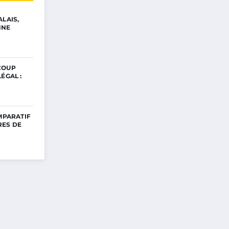
ALAIS,
NNE
COUP
ÉGAL :
OMPARATIF
RES DE