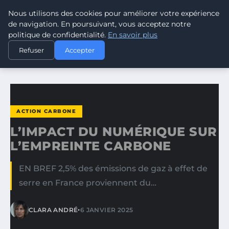
Nous utilisons des cookies pour améliorer votre expérience
CLIMATE RESPONSE BLOG
de navigation. En poursuivant, vous acceptez notre
politique de confidentialité.
En savoir plus
ACCUEIL
ACTION CARBONE
Refuser
Accepter
L’IMPACT DU NUMÉRIQUE SUR L’EMPREINTE CARBONE
ACTION CARBONE
L’IMPACT DU NUMÉRIQUE SUR
L’EMPREINTE CARBONE
EN BREF 2,5% des émissions de gaz à effet de
serre en France proviennent du…
•
CLARA ANDRÉ
6 JANVIER 2025