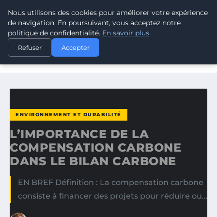
Nous utilisons des cookies pour améliorer votre expérience
CLIMATE RESPONSE BLOG
de navigation. En poursuivant, vous acceptez notre
politique de confidentialité.
En savoir plus
ACCUEIL
ENVIRONNEMENT ET DURABILITÉ
Refuser
Accepter
L’IMPORTANCE DE LA COMPENSATION CARBONE DANS LE
BILAN…
ENVIRONNEMENT ET DURABILITÉ
L’IMPORTANCE DE LA
COMPENSATION CARBONE
DANS LE BILAN CARBONE
EN BREF Définition : La compensation carbone
consiste à financer des projets pour réduire ou…