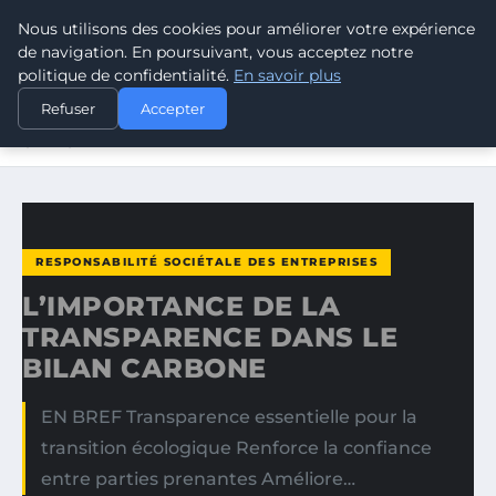
Nous utilisons des cookies pour améliorer votre expérience
CLIMATE RESPONSE BLOG
de navigation. En poursuivant, vous acceptez notre
politique de confidentialité.
En savoir plus
ACCUEIL
RESPONSABILITÉ SOCIÉTALE DES ENTREPRISES
Refuser
Accepter
L’IMPORTANCE DE LA TRANSPARENCE DANS LE BILAN
CARBONE
RESPONSABILITÉ SOCIÉTALE DES ENTREPRISES
L’IMPORTANCE DE LA
TRANSPARENCE DANS LE
BILAN CARBONE
EN BREF Transparence essentielle pour la
transition écologique Renforce la confiance
entre parties prenantes Améliore…