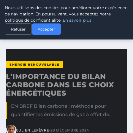
Nous utilisons des cookies pour améliorer votre expérience
CLIMATE RESPONSE BLOG
de navigation. En poursuivant, vous acceptez notre
politique de confidentialité.
En savoir plus
ACCUEIL
ÉNERGIE RENOUVELABLE
Refuser
Accepter
L’IMPORTANCE DU BILAN CARBONE DANS LES CHOIX…
ÉNERGIE RENOUVELABLE
L’IMPORTANCE DU BILAN
CARBONE DANS LES CHOIX
ÉNERGÉTIQUES
EN BREF Bilan carbone : méthode pour
quantifier les émissions de gaz à effet de…
•
JULIEN LEFÈVRE
28 DÉCEMBRE 2024