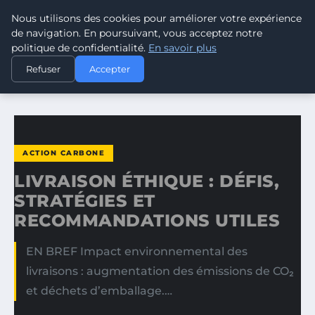
Nous utilisons des cookies pour améliorer votre expérience
CLIMATE RESPONSE BLOG
de navigation. En poursuivant, vous acceptez notre
politique de confidentialité.
En savoir plus
ACCUEIL
ACTION CARBONE
Refuser
Accepter
LIVRAISON ÉTHIQUE : DÉFIS, STRATÉGIES ET…
ACTION CARBONE
LIVRAISON ÉTHIQUE : DÉFIS,
STRATÉGIES ET
RECOMMANDATIONS UTILES
EN BREF Impact environnemental des
livraisons : augmentation des émissions de CO₂
et déchets d’emballage.…