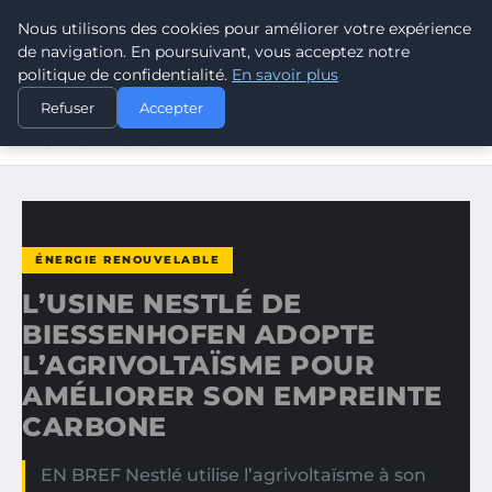
Nous utilisons des cookies pour améliorer votre expérience
CLIMATE RESPONSE BLOG
de navigation. En poursuivant, vous acceptez notre
politique de confidentialité.
En savoir plus
ACCUEIL
ÉNERGIE RENOUVELABLE
Refuser
Accepter
L’USINE NESTLÉ DE BIESSENHOFEN ADOPTE
L’AGRIVOLTAÏSME…
ÉNERGIE RENOUVELABLE
L’USINE NESTLÉ DE
BIESSENHOFEN ADOPTE
L’AGRIVOLTAÏSME POUR
AMÉLIORER SON EMPREINTE
CARBONE
EN BREF Nestlé utilise l’agrivoltaïsme à son