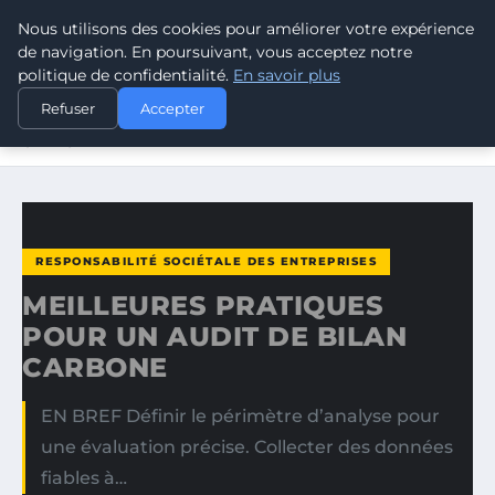
Nous utilisons des cookies pour améliorer votre expérience
CLIMATE RESPONSE BLOG
de navigation. En poursuivant, vous acceptez notre
politique de confidentialité.
En savoir plus
ACCUEIL
RESPONSABILITÉ SOCIÉTALE DES ENTREPRISES
Refuser
Accepter
MEILLEURES PRATIQUES POUR UN AUDIT DE BILAN
CARBONE
RESPONSABILITÉ SOCIÉTALE DES ENTREPRISES
MEILLEURES PRATIQUES
POUR UN AUDIT DE BILAN
CARBONE
EN BREF Définir le périmètre d’analyse pour
une évaluation précise. Collecter des données
fiables à…