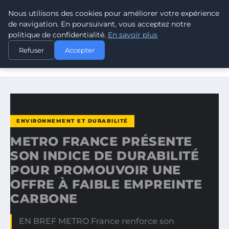
Nous utilisons des cookies pour améliorer votre expérience
CLIMATE RESPONSE BLOG
de navigation. En poursuivant, vous acceptez notre
politique de confidentialité.
En savoir plus
ACCUEIL
ENVIRONNEMENT ET DURABILITÉ
Refuser
Accepter
METRO FRANCE PRÉSENTE SON INDICE DE DURABILITÉ
POUR…
ENVIRONNEMENT ET DURABILITÉ
METRO FRANCE PRÉSENTE
SON INDICE DE DURABILITÉ
POUR PROMOUVOIR UNE
OFFRE À FAIBLE EMPREINTE
CARBONE
EN BREF METRO France renforce son