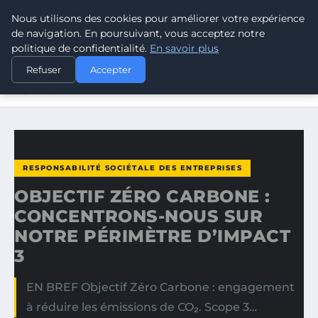
Nous utilisons des cookies pour améliorer votre expérience
CLIMATE RESPONSE BLOG
de navigation. En poursuivant, vous acceptez notre
politique de confidentialité.
En savoir plus
ACCUEIL
RESPONSABILITÉ SOCIÉTALE DES ENTREPRISES
Refuser
Accepter
OBJECTIF ZÉRO CARBONE : CONCENTRONS-NOUS SUR
NOTRE…
RESPONSABILITÉ SOCIÉTALE DES ENTREPRISES
OBJECTIF ZÉRO CARBONE :
CONCENTRONS-NOUS SUR
NOTRE PÉRIMÈTRE D’IMPACT
3
EN BREF Objectif Zéro Carbone : engagement
à réduire les émissions de CO₂. Scope 3…