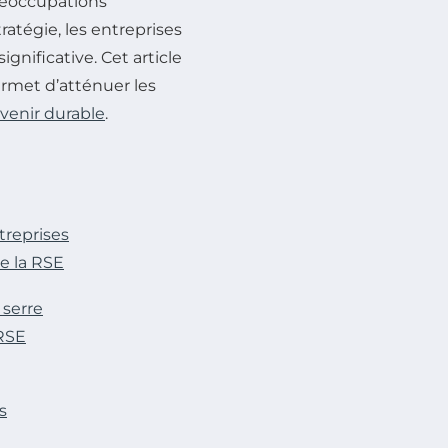
réoccupations
atégie, les entreprises
nificative. Cet article
rmet d’atténuer les
venir durable
.
treprises
e la RSE
 serre
 RSE
s