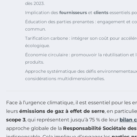
dès 2023.
Implication des
fournisseurs
et
clients
essentiels po
Éducation des parties prenantes : engagement et co
commun.
Tarification carbone : intégrer son coût pour accélér
écologique.
Économie circulaire : promouvoir la réutilisation et 
produits.
Approche systématique des défis environnementaux 
considérations multidimensionnelles.
Face à l’urgence climatique, il est essentiel pour les 
leurs
émissions de gaz à effet de serre
, en particuli
scope 3
, qui représentent jusqu’à 75 % de leur
bilan 
approche globale de la
Responsabilité Sociétale des
indispensable. Cela implique d’engager les
parties p