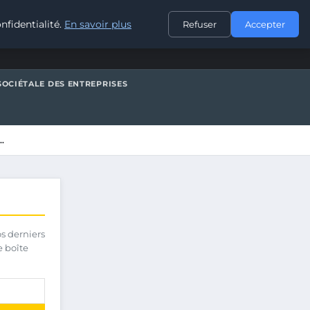
CONTACT
nfidentialité.
En savoir plus
Refuser
Accepter
SOCIÉTALE DES ENTREPRISES
…
os derniers
e boîte