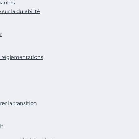
enantes
sur la durabilité
r
x réglementations
er la transition
if