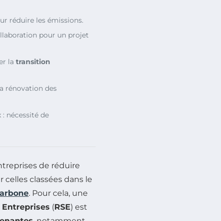
ur réduire les émissions.
llaboration pour un projet
er la
transition
la rénovation des
: nécessité de
entreprises de réduire
er celles classées dans le
carbone
. Pour cela, une
 Entreprises
(
RSE
) est
renantes
, notamment