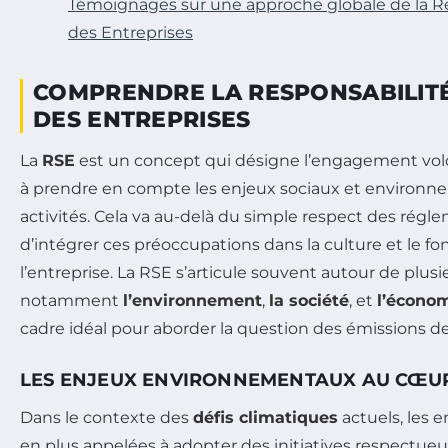
Témoignages sur une approche globale de la Re
des Entreprises
COMPRENDRE LA RESPONSABILITÉ
DES ENTREPRISES
La
RSE
est un concept qui désigne l’engagement volo
à prendre en compte les enjeux sociaux et environn
activités. Cela va au-delà du simple respect des régleme
d’intégrer ces préoccupations dans la culture et le 
l’entreprise. La RSE s’articule souvent autour de plusi
notamment
l’environnement
,
la société
, et
l’écono
cadre idéal pour aborder la question des émissions de 
LES ENJEUX ENVIRONNEMENTAUX AU CŒUR
Dans le contexte des
défis climatiques
actuels, les e
en plus appelées à adopter des initiatives respectue