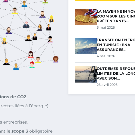
LA MAYENNE INNOV
ZOOM SUR LES CIN
PRÉTENDANTS…
5 mai 2026
TRANSITION ÉNER
EN TUNISIE : BNA
ASSURANCES…
4 mai 2026
OUTREMER REPOUS
LIMITES DE LA LON
AVEC SON…
26 avril 2026
ions de CO2
.
rectes liées à l’énergie),
 entreprises.
ant le
scope 3
obligatoire