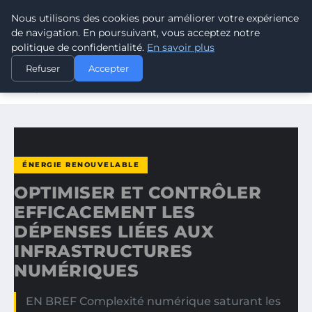
Nous utilisons des cookies pour améliorer votre expérience
CLIMATE RESPONSE BLOG
de navigation. En poursuivant, vous acceptez notre
politique de confidentialité.
En savoir plus
ACCUEIL
ÉNERGIE RENOUVELABLE
Refuser
Accepter
OPTIMISER ET CONTRÔLER EFFICACEMENT LES DÉPENSES
LIÉES…
ÉNERGIE RENOUVELABLE
OPTIMISER ET CONTRÔLER
EFFICACEMENT LES
DÉPENSES LIÉES AUX
INFRASTRUCTURES
NUMÉRIQUES
EN BREF Complexité numérique saturant les