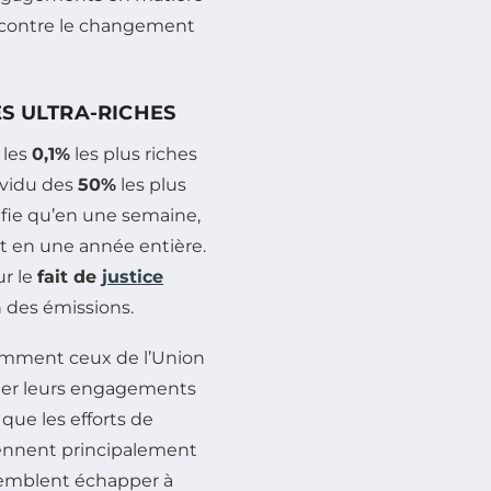
te contre le changement
S ULTRA-RICHES
 les
0,1%
les plus riches
ividu des
50%
les plus
nifie qu’en une semaine,
t en une année entière.
r le
fait de
justice
n des émissions.
otamment ceux de l’Union
cter leurs engagements
que les efforts de
iennent principalement
 semblent échapper à