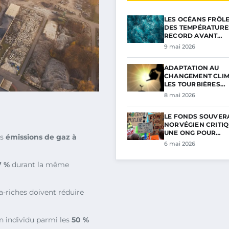
LES OCÉANS FRÔL
DES TEMPÉRATURE
RECORD AVANT…
9 mai 2026
ADAPTATION AU
CHANGEMENT CLIM
LES TOURBIÈRES…
8 mai 2026
LE FONDS SOUVER
NORVÉGIEN CRITIQ
UNE ONG POUR…
rs
émissions de gaz à
6 mai 2026
7 %
durant la même
tra-riches doivent réduire
n individu parmi les
50 %