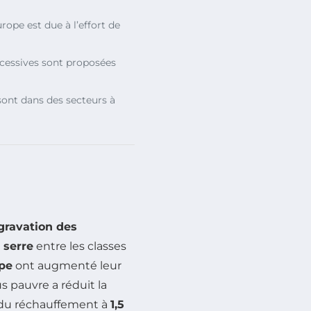
rope est due à l’effort de
cessives sont proposées
sont dans des secteurs à
gravation des
 serre
entre les classes
ope
ont augmenté leur
us pauvre a réduit la
on du réchauffement à
1,5