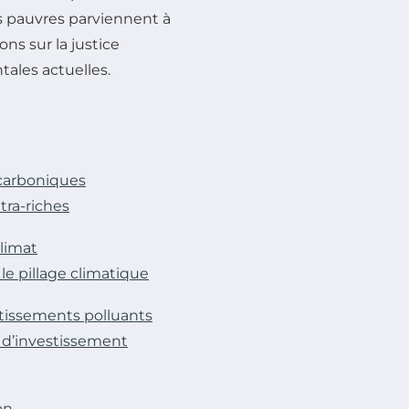
s pauvres parviennent à
ons sur la justice
tales actuelles.
 carboniques
tra-riches
climat
e pillage climatique
estissements polluants
s d’investissement
on