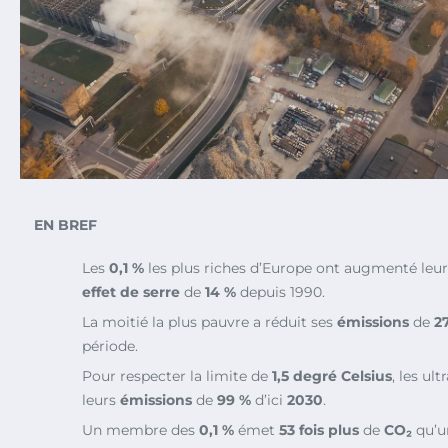
EN BREF
Les
0,1 %
les plus riches d’Europe ont augmenté leu
effet de serre
de
14 %
depuis 1990.
La moitié la plus pauvre a réduit ses
émissions
de
2
période.
Pour respecter la limite de
1,5 degré Celsius
, les ul
leurs
émissions
de
99 %
d’ici
2030
.
Un membre des
0,1 %
émet
53 fois plus
de
CO₂
qu’u