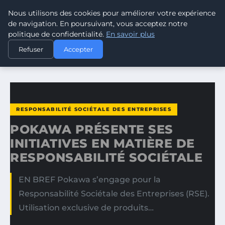
Nous utilisons des cookies pour améliorer votre expérience
CLIMATE RESPONSE BLOG
de navigation. En poursuivant, vous acceptez notre
politique de confidentialité.
En savoir plus
ACCUEIL
RESPONSABILITÉ SOCIÉTALE DES ENTREPRISES
Refuser
Accepter
POKAWA PRÉSENTE SES INITIATIVES EN MATIÈRE DE…
RESPONSABILITÉ SOCIÉTALE DES ENTREPRISES
POKAWA PRÉSENTE SES
INITIATIVES EN MATIÈRE DE
RESPONSABILITÉ SOCIÉTALE
EN BREF Pokawa s’engage pour la
Responsabilité Sociétale des Entreprises (RSE).
Utilisation exclusive de produits…