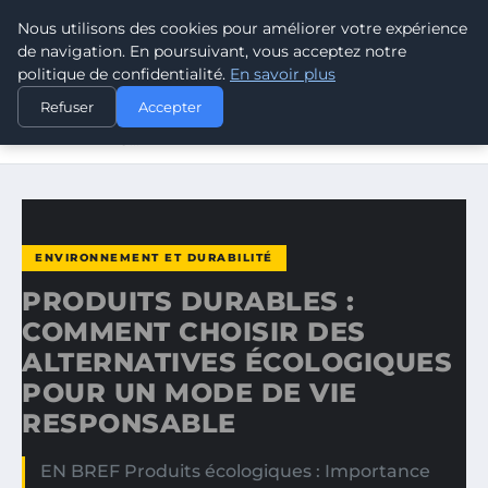
Nous utilisons des cookies pour améliorer votre expérience
CLIMATE RESPONSE BLOG
de navigation. En poursuivant, vous acceptez notre
politique de confidentialité.
En savoir plus
ACCUEIL
ENVIRONNEMENT ET DURABILITÉ
Refuser
Accepter
PRODUITS DURABLES : COMMENT CHOISIR DES
ALTERNATIVES…
ENVIRONNEMENT ET DURABILITÉ
PRODUITS DURABLES :
COMMENT CHOISIR DES
ALTERNATIVES ÉCOLOGIQUES
POUR UN MODE DE VIE
RESPONSABLE
EN BREF Produits écologiques : Importance