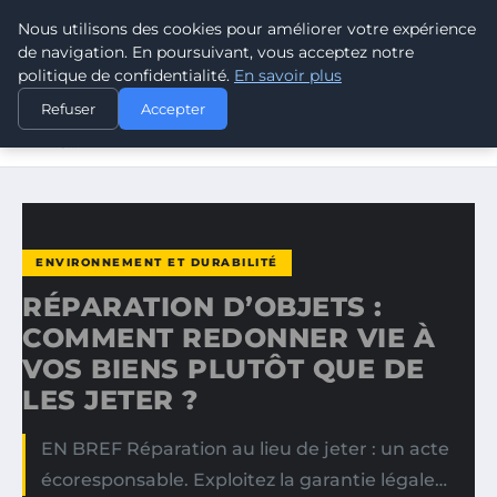
Nous utilisons des cookies pour améliorer votre expérience
CLIMATE RESPONSE BLOG
de navigation. En poursuivant, vous acceptez notre
politique de confidentialité.
En savoir plus
ACCUEIL
ENVIRONNEMENT ET DURABILITÉ
Refuser
Accepter
RÉPARATION D’OBJETS : COMMENT REDONNER VIE À VOS
BIENS…
ENVIRONNEMENT ET DURABILITÉ
RÉPARATION D’OBJETS :
COMMENT REDONNER VIE À
VOS BIENS PLUTÔT QUE DE
LES JETER ?
EN BREF Réparation au lieu de jeter : un acte
écoresponsable. Exploitez la garantie légale…