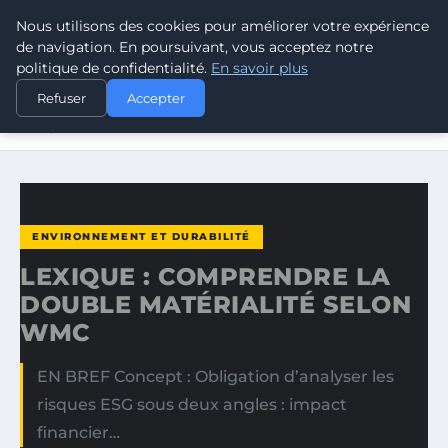
Nous utilisons des cookies pour améliorer votre expérience
CLIMATE RESPONSE BLOG
de navigation. En poursuivant, vous acceptez notre
politique de confidentialité.
En savoir plus
ACCUEIL
ENVIRONNEMENT ET DURABILITÉ
Refuser
Accepter
LEXIQUE : COMPRENDRE LA DOUBLE MATÉRIALITÉ SELON
WMC
ENVIRONNEMENT ET DURABILITÉ
LEXIQUE : COMPRENDRE LA
DOUBLE MATÉRIALITÉ SELON
WMC
EN BREF Concept : Obligation d’analyser les
risques ESG sous deux angles : impact
financier…