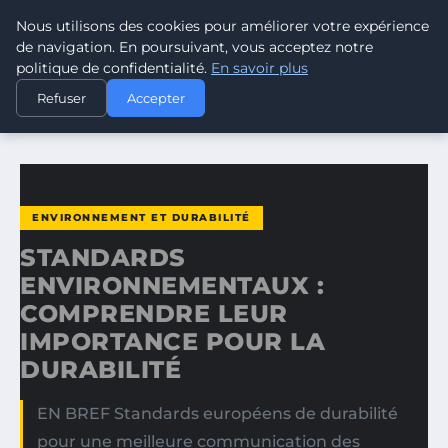
Nous utilisons des cookies pour améliorer votre expérience
CLIMATE RESPONSE BLOG
de navigation. En poursuivant, vous acceptez notre
politique de confidentialité.
En savoir plus
ACCUEIL
ENVIRONNEMENT ET DURABILITÉ
Refuser
Accepter
STANDARDS ENVIRONNEMENTAUX : COMPRENDRE LEUR…
ENVIRONNEMENT ET DURABILITÉ
STANDARDS
ENVIRONNEMENTAUX :
COMPRENDRE LEUR
IMPORTANCE POUR LA
DURABILITÉ
EN BREF Standards européens de durabilité
pour une meilleure communication des