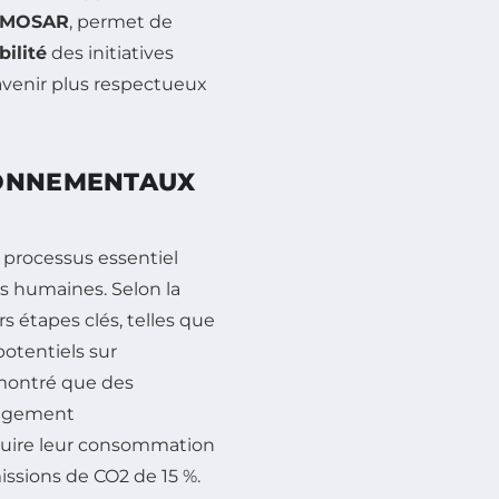
-MOSAR
, permet de
bilité
des initiatives
avenir plus respectueux
RONNEMENTAUX
 processus essentiel
tés humaines. Selon la
s étapes clés, telles que
potentiels sur
 montré que des
nagement
duire leur consommation
ssions de CO2 de 15 %.