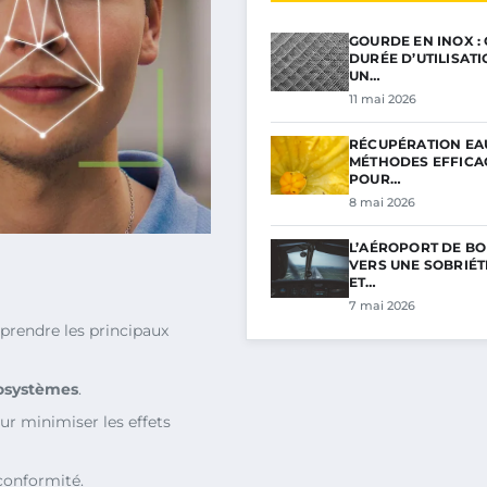
GOURDE EN INOX :
DURÉE D’UTILISAT
UN…
11 mai 2026
RÉCUPÉRATION EAU
MÉTHODES EFFICA
POUR…
8 mai 2026
L’AÉROPORT DE BO
VERS UNE SOBRIÉ
ET…
7 mai 2026
rendre les principaux
osystèmes
.
r minimiser les effets
conformité.