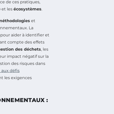
e de ces pratiques,
é
et les
écosystèmes
.
méthodologies
et
ronnementaux. La
ur aider à identifier et
nant compte des effets
estion des déchets
, les
eur impact négatif sur la
estion des risques dans
 aux défis
t les exigences
ONNEMENTAUX :