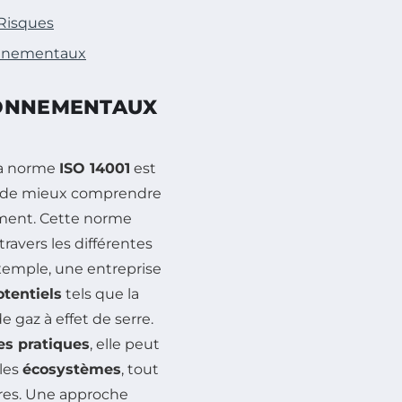
 Risques
ronnementaux
RONNEMENTAUX
la norme
ISO 14001
est
ns de mieux comprendre
nement. Cette norme
travers les différentes
exemple, une entreprise
otentiels
tels que la
e gaz à effet de serre.
es pratiques
, elle peut
les
écosystèmes
, tout
ires. Une approche