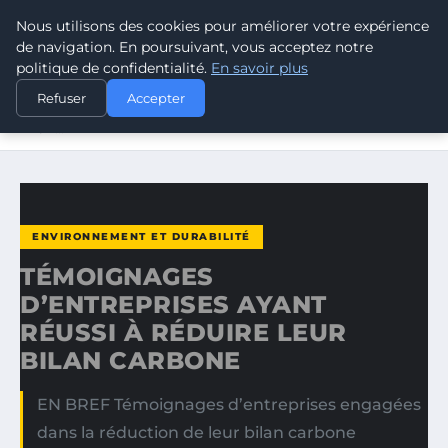
Nous utilisons des cookies pour améliorer votre expérience
CLIMATE RESPONSE BLOG
de navigation. En poursuivant, vous acceptez notre
politique de confidentialité.
En savoir plus
ACCUEIL
ENVIRONNEMENT ET DURABILITÉ
Refuser
Accepter
TÉMOIGNAGES D’ENTREPRISES AYANT RÉUSSI À RÉDUIRE
LEUR…
ENVIRONNEMENT ET DURABILITÉ
TÉMOIGNAGES
D’ENTREPRISES AYANT
RÉUSSI À RÉDUIRE LEUR
BILAN CARBONE
EN BREF Témoignages d’entreprises engagées
dans la réduction de leur bilan carbone