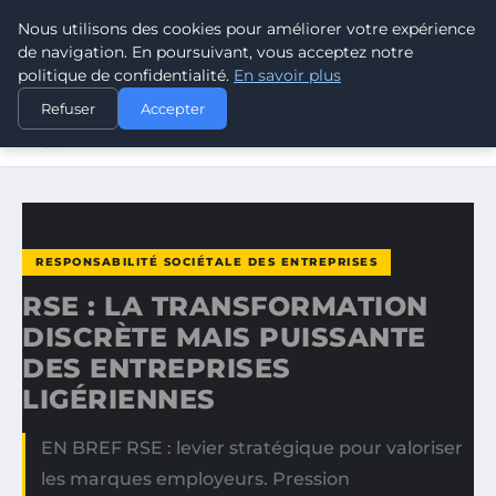
Nous utilisons des cookies pour améliorer votre expérience
CLIMATE RESPONSE BLOG
de navigation. En poursuivant, vous acceptez notre
politique de confidentialité.
En savoir plus
ACCUEIL
RESPONSABILITÉ SOCIÉTALE DES ENTREPRISES
Refuser
Accepter
RSE : LA TRANSFORMATION DISCRÈTE MAIS PUISSANTE
DES…
RESPONSABILITÉ SOCIÉTALE DES ENTREPRISES
RSE : LA TRANSFORMATION
DISCRÈTE MAIS PUISSANTE
DES ENTREPRISES
LIGÉRIENNES
EN BREF RSE : levier stratégique pour valoriser
les marques employeurs. Pression