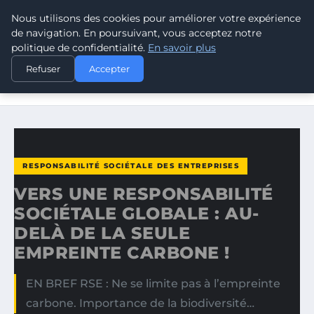
Nous utilisons des cookies pour améliorer votre expérience
CLIMATE RESPONSE BLOG
de navigation. En poursuivant, vous acceptez notre
politique de confidentialité.
En savoir plus
ACCUEIL
RESPONSABILITÉ SOCIÉTALE DES ENTREPRISES
Refuser
Accepter
VERS UNE RESPONSABILITÉ SOCIÉTALE GLOBALE : AU-DELÀ
DE…
RESPONSABILITÉ SOCIÉTALE DES ENTREPRISES
VERS UNE RESPONSABILITÉ
SOCIÉTALE GLOBALE : AU-
DELÀ DE LA SEULE
EMPREINTE CARBONE !
EN BREF RSE : Ne se limite pas à l’empreinte
carbone. Importance de la biodiversité…