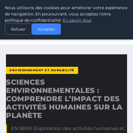
Nous utilisons des cookies pour améliorer votre expérience
CLIMATE RESPONSE BLOG
de navigation. En poursuivant, vous acceptez notre
politique de confidentialité.
En savoir plus
ACCUEIL
ENVIRONNEMENT ET DURABILITÉ
Refuser
Accepter
SCIENCES ENVIRONNEMENTALES : COMPRENDRE L’IMPACT
DES…
ENVIRONNEMENT ET DURABILITÉ
SCIENCES
ENVIRONNEMENTALES :
COMPRENDRE L’IMPACT DES
ACTIVITÉS HUMAINES SUR LA
PLANÈTE
EN BREF Exploration des activités humaines et