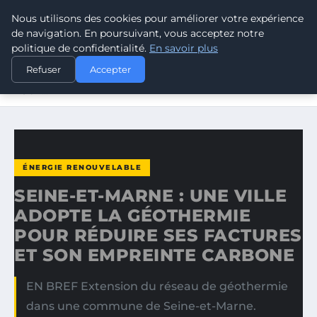
Nous utilisons des cookies pour améliorer votre expérience
CLIMATE RESPONSE BLOG
de navigation. En poursuivant, vous acceptez notre
politique de confidentialité.
En savoir plus
ACCUEIL
ÉNERGIE RENOUVELABLE
Refuser
Accepter
SEINE-ET-MARNE : UNE VILLE ADOPTE LA GÉOTHERMIE
POUR…
ÉNERGIE RENOUVELABLE
SEINE-ET-MARNE : UNE VILLE
ADOPTE LA GÉOTHERMIE
POUR RÉDUIRE SES FACTURES
ET SON EMPREINTE CARBONE
EN BREF Extension du réseau de géothermie
dans une commune de Seine-et-Marne.