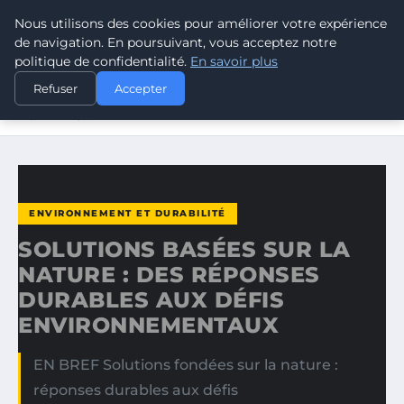
Nous utilisons des cookies pour améliorer votre expérience
CLIMATE RESPONSE BLOG
de navigation. En poursuivant, vous acceptez notre
politique de confidentialité.
En savoir plus
ACCUEIL
ENVIRONNEMENT ET DURABILITÉ
Refuser
Accepter
SOLUTIONS BASÉES SUR LA NATURE : DES RÉPONSES
DURABLES…
ENVIRONNEMENT ET DURABILITÉ
SOLUTIONS BASÉES SUR LA
NATURE : DES RÉPONSES
DURABLES AUX DÉFIS
ENVIRONNEMENTAUX
EN BREF Solutions fondées sur la nature :
réponses durables aux défis