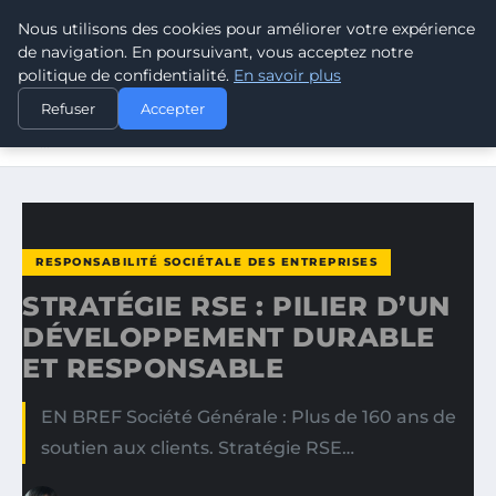
Nous utilisons des cookies pour améliorer votre expérience
CLIMATE RESPONSE BLOG
de navigation. En poursuivant, vous acceptez notre
politique de confidentialité.
En savoir plus
ACCUEIL
RESPONSABILITÉ SOCIÉTALE DES ENTREPRISES
Refuser
Accepter
STRATÉGIE RSE : PILIER D’UN DÉVELOPPEMENT DURABLE
ET…
RESPONSABILITÉ SOCIÉTALE DES ENTREPRISES
STRATÉGIE RSE : PILIER D’UN
DÉVELOPPEMENT DURABLE
ET RESPONSABLE
EN BREF Société Générale : Plus de 160 ans de
soutien aux clients. Stratégie RSE…